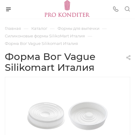
—
—
—
Главная
Каталог
Формы для выпечки
—
Силиконовые формы SilikoMart Италия
Форма Вог Vague Silikomart Италия
Форма Вог Vague
Silikomart Италия