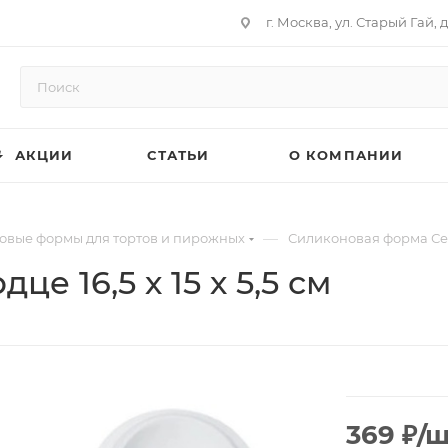
г. Москва, ул. Старый Гай, д
АКЦИИ
СТАТЬИ
О КОМПАНИИ
—
овые формы для тортов и пирожных
Силиконовая форма Сердц
е 16,5 х 15 х 5,5 см
369
₽
/