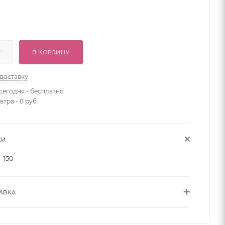
В КОРЗИНУ
 доставку
сегодня - бесплатно
втра - 0 руб.
КИ
150
АВКА