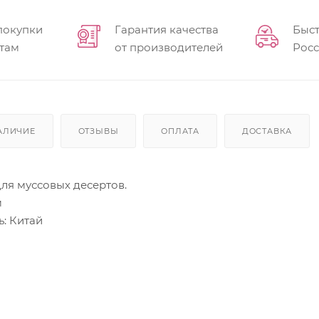
покупки
Гарантия качества
Быст
там
от производителей
Рос
АЛИЧИЕ
ОТЗЫВЫ
ОПЛАТА
ДОСТАВКА
ля муссовых десертов.
м
: Китай