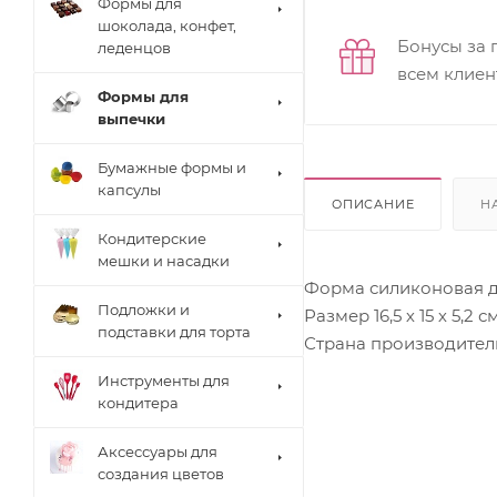
Формы для
шоколада, конфет,
Бонусы за 
леденцов
всем клиен
Формы для
выпечки
Бумажные формы и
капсулы
ОПИСАНИЕ
Н
Кондитерские
мешки и насадки
Форма силиконовая д
Подложки и
Размер 16,5 х 15 х 5,2 с
подставки для торта
Страна производитель
Инструменты для
кондитера
Аксессуары для
создания цветов