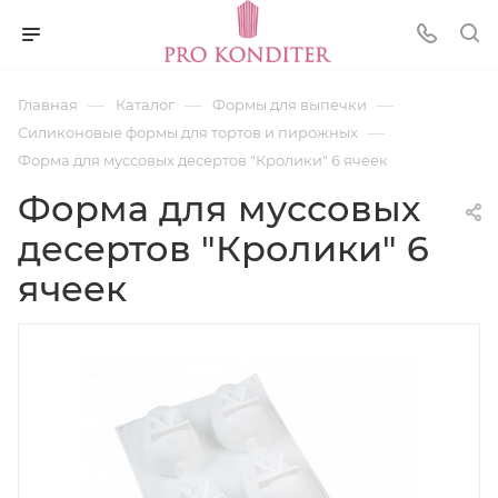
—
—
—
Главная
Каталог
Формы для выпечки
—
Силиконовые формы для тортов и пирожных
Форма для муссовых десертов "Кролики" 6 ячеек
Форма для муссовых
десертов "Кролики" 6
ячеек