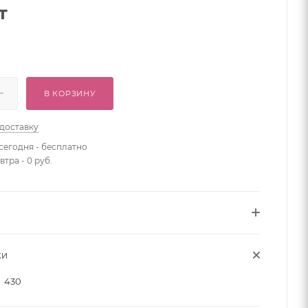
т
В КОРЗИНУ
 доставку
сегодня - бесплатно
втра - 0 руб.
КИ
430