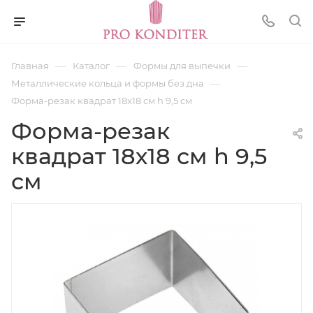
—
—
—
Главная
Каталог
Формы для выпечки
—
Металлические кольца и формы без дна
Форма-резак квадрат 18х18 см h 9,5 см
Форма-резак
квадрат 18х18 см h 9,5
см