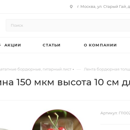
г. Москва, ул. Старый Гай, д
АКЦИИ
СТАТЬИ
О КОМПАНИИ
—
цетатные бордюрные, гитарный лист
Лента бордюрная толщи
а 150 мкм высота 10 см д
Артикул:
Г1100