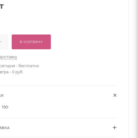
т
В КОРЗИНУ
 доставку
сегодня - бесплатно
втра - 0 руб.
КИ
150
АВКА